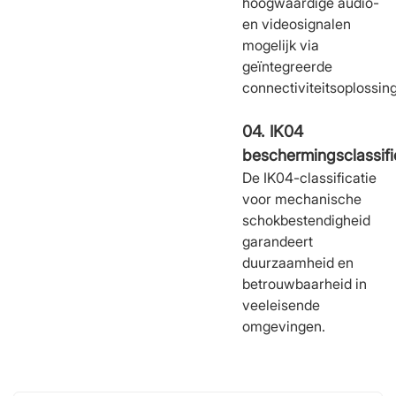
hoogwaardige audio-
en videosignalen
mogelijk via
geïntegreerde
connectiviteitsoplossin
04. IK04
beschermingsclassifi
De IK04-classificatie
voor mechanische
schokbestendigheid
garandeert
duurzaamheid en
betrouwbaarheid in
veeleisende
omgevingen.