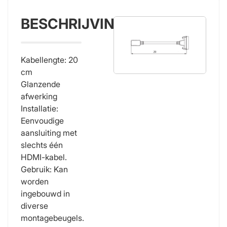
BESCHRIJVING
Kabellengte: 20
cm
Glanzende
afwerking
Installatie:
Eenvoudige
aansluiting met
slechts één
HDMI-kabel.
Gebruik: Kan
worden
ingebouwd in
diverse
montagebeugels.