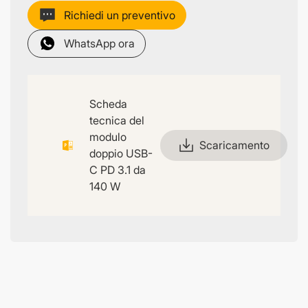
Richiedi un preventivo
WhatsApp ora
Scheda
tecnica del
modulo
Scaricamento
doppio USB-
C PD 3.1 da
140 W