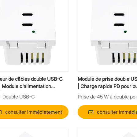
eur de câbles double USB-C
Module de prise double U
 Module d'alimentation
| Charge rapide PD pour b
riel PD 30 W
mobilier
- Double USB-C
Prise de 45 W à double po
consulter immédiatement
consulter immédi