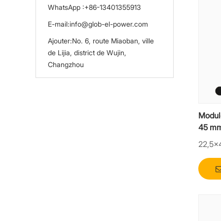
WhatsApp :
+86-13401355913
E-mail:
info@glob-el-power.com
Ajouter:
No. 6, route Miaoban, ville
de Lijia, district de Wujin,
Changzhou
Module
45 m
22,5×