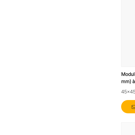
Modul
mm) à 
45×4