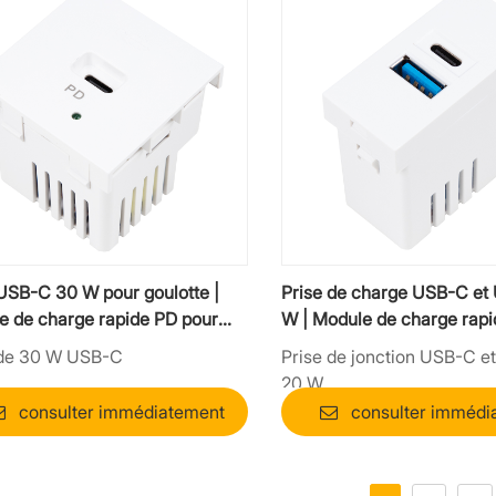
USB-C 30 W pour goulotte |
Prise de charge USB-C et
e de charge rapide PD pour
W | Module de charge rapi
s et prises murales
+ QC 3.0
 de 30 W USB-C
Prise de jonction USB-C e
20 W
consulter immédiatement
consulter immédi