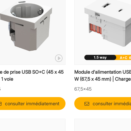
e de prise USB SO+C (45 x 45
Module d'alimentation US
1 voie
W (67,5 x 45 mm) | Charge
ordinateur portable mosaïq
5
67,5×45
voies
consulter immédiatement
consulter immédi