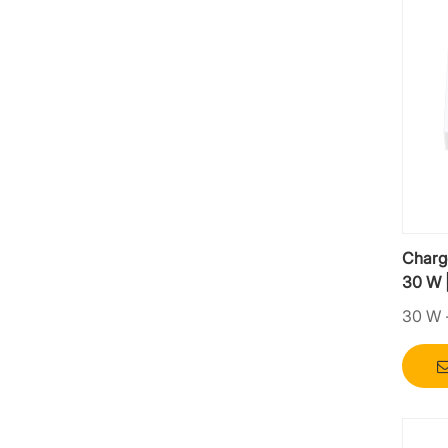
Charg
30 W |
indust
30 W 