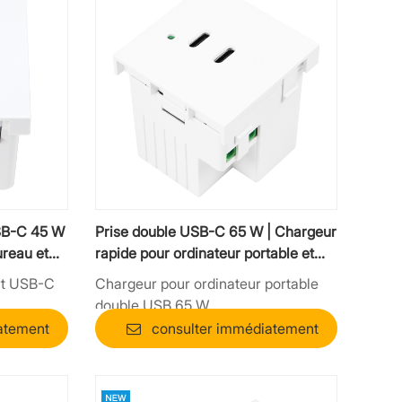
SB-C 45 W
Prise double USB-C 65 W | Chargeur
ureau et
rapide pour ordinateur portable et
mobilier de bureau
rt USB-C
Chargeur pour ordinateur portable
double USB 65 W
atement
consulter immédiatement