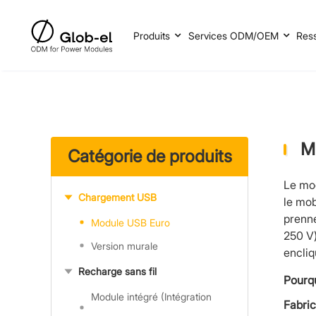
Produits
Services ODM/OEM
Res
M
Catégorie de produits
Le mo
Chargement USB
le mob
prenne
Module USB Euro
250 V)
Version murale
encliq
Recharge sans fil
Pourqu
Module intégré (Intégration
Fabri