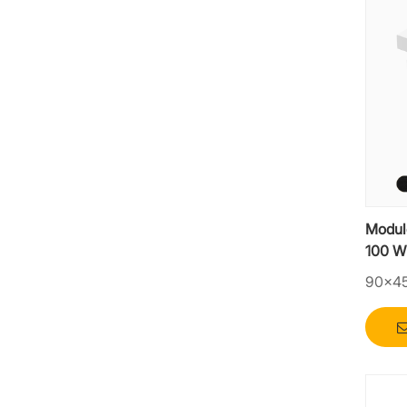
Modul
100 W
haute
90×4