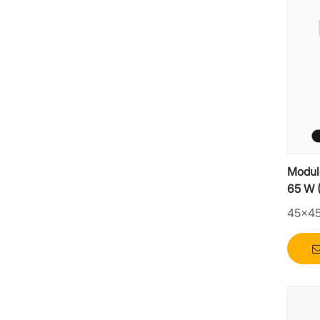
Modul
65 W (
pour o
45×4