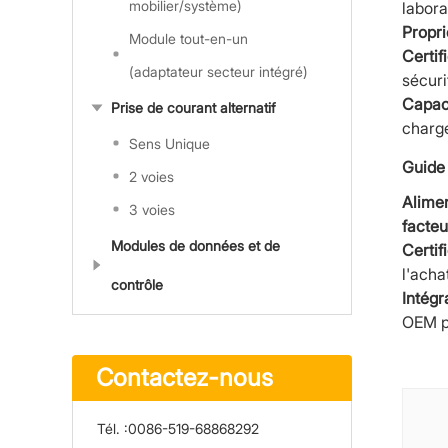
mobilier/système)
labora
Propri
Module tout-en-un
Certif
(adaptateur secteur intégré)
sécuri
Capac
Prise de courant alternatif
charg
Sens Unique
Guide 
2 voies
Alimen
3 voies
facteu
Modules de données et de
Certif
l'acha
contrôle
Intég
OEM po
Contactez-nous
Tél. :
0086-519-68868292