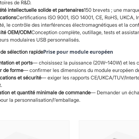
toires de R&D.
été intellectuelle solide et partenaires
150 brevets ; une marque
ications
Certifications ISO 9001, ISO 14001, CE, RoHS, UKCA, Int
té, le contrôle des interférences électromagnétiques et la c
ité OEM/ODM
Conception complète, outillage, tests et assist
eurs modulaires USB personnalisés.
Prise pour module européen
de sélection rapide
tation et ports
— choisissez la puissance (20W–140W) et les 
r de forme
— confirmer les dimensions du module européen de 
ications et sécurité
— exiger les rapports CE/UKCA/TUV/Intertek
t.
ration et quantité minimale de commande
— Demander un échanti
ur la personnalisation/l'emballage.