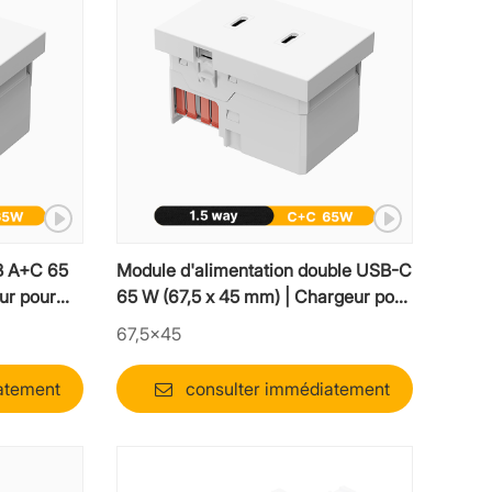
B A+C 65
Module d'alimentation double USB-C
ur pour
65 W (67,5 x 45 mm) | Chargeur pour
ue 1,5
ordinateur portable mosaïque 1,5
67,5×45
voies
atement
consulter immédiatement