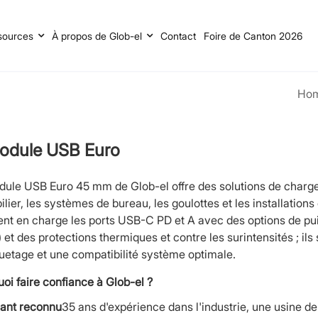
sources
À propos de Glob-el
Contact
Foire de Canton 2026
Ho
odule USB Euro
dule USB Euro 45 mm de Glob-el offre des solutions de char
ilier, les systèmes de bureau, les goulottes et les installat
nt en charge les ports USB-C PD et A avec des options de pui
 et des protections thermiques et contre les surintensités ; ils
uetage et une compatibilité système optimale.
oi faire confiance à Glob-el ?
cant reconnu
35 ans d'expérience dans l'industrie, une usine d