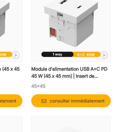
 (45 x 45
Module d'alimentation USB A+C PD
45 W (45 x 45 mm) | Insert de
chargeur rapide style mosaïque
45×45
atement
consulter immédiatement