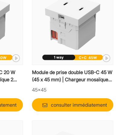
-C 20 W
Module de prise double USB-C 45 W
ïque 2
(45 x 45 mm) | Chargeur mosaïque
haute vitesse
45×45
atement
consulter immédiatement