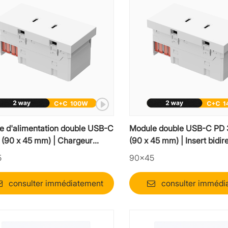
e d'alimentation double USB-C
Module double USB-C PD 
 (90 x 45 mm) | Chargeur
(90 x 45 mm) | Insert bidir
 puissance mosaïque à 2 voies
ultra-haute puissance
5
90×45
consulter immédiatement
consulter immédi