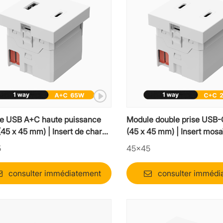
e USB A+C haute puissance
Module double prise USB
45 x 45 mm) | Insert de charge
(45 x 45 mm) | Insert mosa
rdinateur portable Mosaic
ports Type-C
5
45×45
consulter immédiatement
consulter immédi