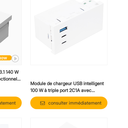
3.1 140 W
ectionnel
Module de chargeur USB intelligent
100 W à triple port 2C1A avec
répartition intelligente de la
atement
consulter immédiatement
puissance