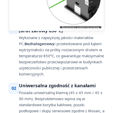
Najwyższe standardy bezpieczeństwa
Modułowy system łączników
01
(drut żarowy 850°C)
Wykonane z najwyższej jakości materiałów
PC.
Bezhalogenowy
i przetestowane pod kątem
wytrzymałości na próby rozżarzonym drutem w
temperaturze 850°C, co gwarantuje maksymalne
bezpieczeństwo przeciwpożarowe w budynkach
użyteczności publicznej i przestrzeniach
komercyjnych.
Uniwersalna zgodność z kanałami
02
Posiada uniwersalną klamrę (45 x 45 mm / 45 x
90 mm). Bezproblemowo wpina się w
standardowe korytka kablowe, puszki
podłogowe i słupy serwisowe zgodne z Mosaic, a