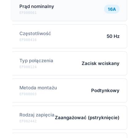
Prąd nominalny
16A
EF000001
Częstotliwość
50 Hz
EF000416
Typ połączenia
Zacisk wciskany
EF000124
Metoda montażu
Podtynkowy
EF000003
Rodzaj zapięcia
Zaangażować (pstryknięcie)
EF002442