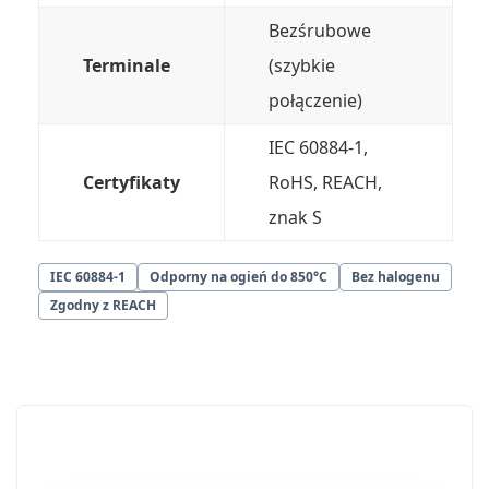
Bezśrubowe
Terminale
(szybkie
połączenie)
IEC 60884-1,
Certyfikaty
RoHS, REACH,
znak S
IEC 60884-1
Odporny na ogień do 850°C
Bez halogenu
Zgodny z REACH