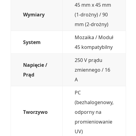
45 mm x 45 mm
Wymiary
(1-drożny) / 90
mm (2-drożny)
Mozaika / Moduł
System
45 kompatybilny
250 V prądu
Napięcie /
zmiennego / 16
Prąd
A
PC
(bezhalogenowy,
Tworzywo
odporny na
promieniowanie
UV)