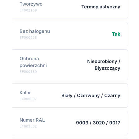
Tworzywo
Termoplastyczny
EF002169
Bez halogenu
Tak
EF000025
Ochrona
Nieobrobiony /
powierzchni
Błyszczący
EF000139
Kolor
Biały / Czerwony / Czarny
EF000007
Numer RAL
9003 / 3020 / 9017
EF003882