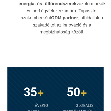
vezető márkák
energia- és töltőrendszerek
és ipari ügyfelek számára. Tapasztalt
szakemberként
, áthidaljuk a
ODM partner
szakadékot az innováció és a
megbízhatóság között.
35
+
50
+
ÉVEKIG
GLOBÁLIS