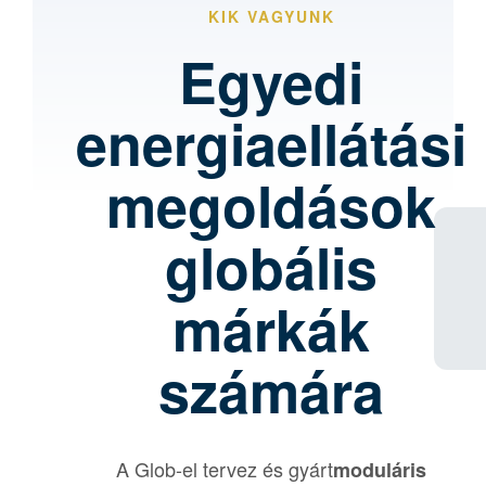
KIK VAGYUNK
Egyedi
energiaellátási
megoldások
globális
márkák
számára
A Glob-el tervez és gyárt
moduláris