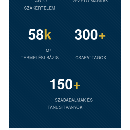
TARTÓ
VEZETŐ MÁRKÁK
SZAKÉRTELEM
58
k
300
+
M²
TERMELÉSI BÁZIS
CSAPATTAGOK
150
+
SZABADALMAK ÉS
TANÚSÍTVÁNYOK