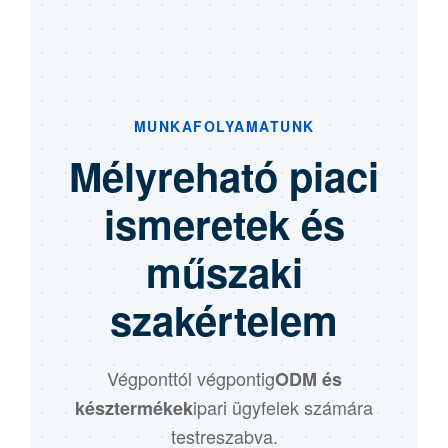
MUNKAFOLYAMATUNK
Mélyreható piaci
ismeretek és
műszaki
szakértelem
Végponttól végpontig
ODM és
ipari ügyfelek számára
késztermékek
testreszabva.