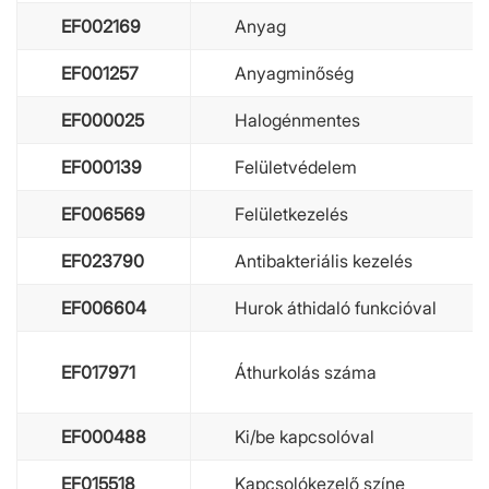
EF002169
Anyag
EF001257
Anyagminőség
EF000025
Halogénmentes
EF000139
Felületvédelem
EF006569
Felületkezelés
EF023790
Antibakteriális kezelés
EF006604
Hurok áthidaló funkcióval
EF017971
Áthurkolás száma
EF000488
Ki/be kapcsolóval
EF015518
Kapcsolókezelő színe