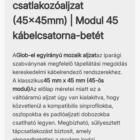
csatlakozóaljzat
(45x45mm) | Modul 45
kábelcsatorna-betét
A
Glob-el egyirányú mozaik aljzat
az iparági
szabványnak megfelelő tápellátási megoldás
kereskedelmi kábelrendező rendszerekhez.
A klasszikus
45 mm x 45 mm (45-ös
modul)
Az előlap méretei miatt ez a
váltóáramú aljzat úgy van kialakítva, hogy
közvetlenül a kompatibilis sínprofilokba,
oszlopokba és padlóaljzati dobozokba
csatlható legyen. Megbízható, süllyesztett
tápcsatlakozást biztosít, amely
elengedhetetlen a modern irodai