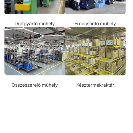
Drótgyártó műhely
Fröccsöntő műhely
Összeszerelő műhely
Késztermékraktár