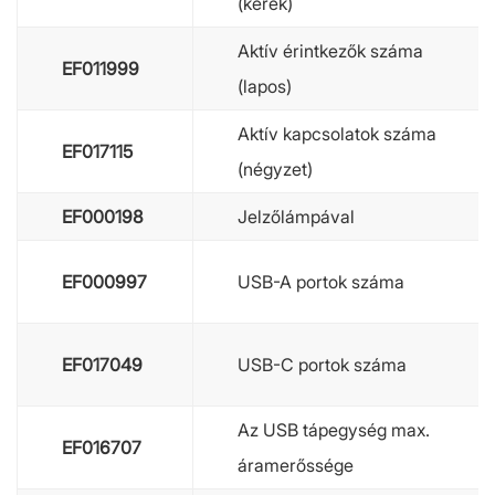
(kerek)
Aktív érintkezők száma
EF011999
(lapos)
Aktív kapcsolatok száma
EF017115
(négyzet)
EF000198
Jelzőlámpával
EF000997
USB-A portok száma
EF017049
USB-C portok száma
Az USB tápegység max.
EF016707
áramerőssége