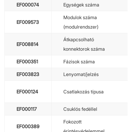
EF000074
Egységek száma
Modulok száma
EF009573
(modulrendszer)
Átkapcsolható
EF008814
konnektorok száma
EF000351
Fázisok száma
EF003823
Lenyomat/jelzés
EF000124
Csatlakozás típusa
EF000117
Csuklós fedéllel
Fokozott
EF000389
érintésvédelemmel