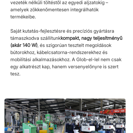
vezeték nélküli töltéstől az egyedi aljzatokig –
amelyek zökkenőmentesen integrálhatók
termékeibe.
Saját kutatás-fejlesztésre és precíziós gyártásra
támaszkodva szállítunk
kompakt, nagy teljesítményű
(akár 140 W)
, és szigorúan tesztelt megoldások
bútorokhoz, kábelcsatorna-rendszerekhez és
mobilitási alkalmazásokhoz. A Glob-el-lel nem csak
egy alkatrészt kap, hanem versenyelőnyre is szert
tesz.