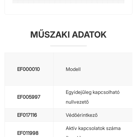
MŰSZAKI ADATOK
EF000010
Modell
Egyidejűleg kapcsolható
EF005997
nullvezető
EF017116
Védőérintkező
Aktív kapcsolatok száma
EF011998