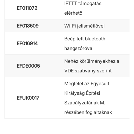
IFTTT támogatás
EF011072
elérhető
EF013509
Wi-Fi jelismétlővel
Beépített bluetooth
EF016914
hangszóróval
Nehéz körülményekhez a
EFDE0005
VDE szabvány szerint
Megfelel az Egyesült
Királyság Építési
EFUK0017
Szabályzatának M.
részében foglaltaknak