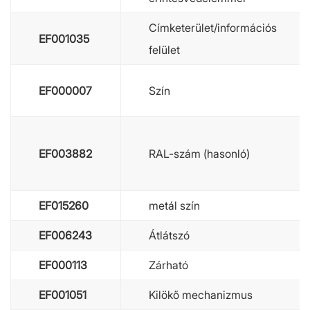
Címketerület/információs
EF001035
felület
EF000007
Szín
EF003882
RAL-szám (hasonló)
EF015260
metál szín
EF006243
Átlátszó
EF000113
Zárható
EF001051
Kilökő mechanizmus