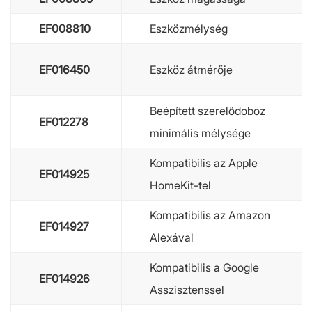
EF008810
Eszközmélység
EF016450
Eszköz átmérője
Beépített szerelődoboz
EF012278
minimális mélysége
Kompatibilis az Apple
EF014925
HomeKit-tel
Kompatibilis az Amazon
EF014927
Alexával
Kompatibilis a Google
EF014926
Asszisztenssel