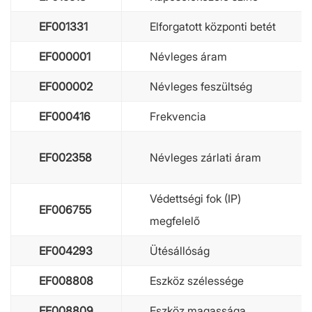
EF001331
Elforgatott központi betét
EF000001
Névleges áram
EF000002
Névleges feszültség
EF000416
Frekvencia
EF002358
Névleges zárlati áram
Védettségi fok (IP)
EF006755
megfelelő
EF004293
Ütésállóság
EF008808
Eszköz szélessége
EF008809
Eszköz magassága