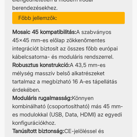
berendezésekhez.
Főbb jellemzők:
Mosaic 45 kompatibilitás:
A szabványos
45x45 mm-es előlap zökkenőmentes
integrációt biztosít az összes főbb európai
kábelcsatorna- és moduláris rendszerrel.
Robusztus konstrukció:
A 43,5 mm-es
mélység masszív belső alkatrészeket
tartalmaz a megbízható 16 A-es tápellátás
érdekében.
Moduláris rugalmasság:
Könnyen
kombinálható (csoportosítható) más 45 mm-
es modulokkal (USB, Data, HDMI) az egyedi
konfigurációkhoz.
Tanúsított biztonság:
CE-jelöléssel és