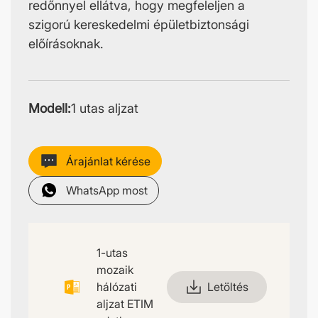
redőnnyel ellátva, hogy megfeleljen a
szigorú kereskedelmi épületbiztonsági
előírásoknak.
Modell:
1 utas aljzat
Árajánlat kérése
WhatsApp most
1-utas
mozaik
hálózati
Letöltés
aljzat ETIM