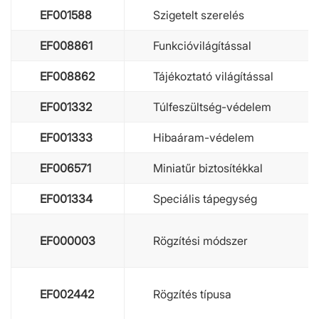
EF001588
Szigetelt szerelés
EF008861
Funkcióvilágítással
EF008862
Tájékoztató világítással
EF001332
Túlfeszültség-védelem
EF001333
Hibaáram-védelem
EF006571
Miniatűr biztosítékkal
EF001334
Speciális tápegység
EF000003
Rögzítési módszer
EF002442
Rögzítés típusa