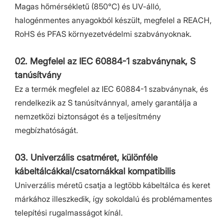
Magas hőmérsékletű (850°C) és UV-álló,
halogénmentes anyagokból készült, megfelel a REACH,
RoHS és PFAS környezetvédelmi szabványoknak.
02. Megfelel az IEC 60884-1 szabványnak, S
tanúsítvány
Ez a termék megfelel az IEC 60884-1 szabványnak, és
rendelkezik az S tanúsítvánnyal, amely garantálja a
nemzetközi biztonságot és a teljesítmény
megbízhatóságát.
03. Univerzális csatméret, különféle
kábeltálcákkal/csatornákkal kompatibilis
Univerzális méretű csatja a legtöbb kábeltálca és keret
márkához illeszkedik, így sokoldalú és problémamentes
telepítési rugalmasságot kínál.