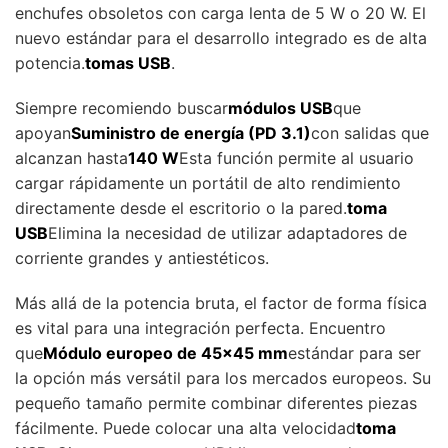
enchufes obsoletos con carga lenta de 5 W o 20 W. El
nuevo estándar para el desarrollo integrado es de alta
potencia.
tomas USB
.
Siempre recomiendo buscar
módulos USB
que
apoyan
Suministro de energía (PD 3.1)
con salidas que
alcanzan hasta
140 W
Esta función permite al usuario
cargar rápidamente un portátil de alto rendimiento
directamente desde el escritorio o la pared.
toma
USB
Elimina la necesidad de utilizar adaptadores de
corriente grandes y antiestéticos.
Más allá de la potencia bruta, el factor de forma física
es vital para una integración perfecta. Encuentro
que
Módulo europeo de 45x45 mm
estándar para ser
la opción más versátil para los mercados europeos. Su
pequeño tamaño permite combinar diferentes piezas
fácilmente. Puede colocar una alta velocidad
toma