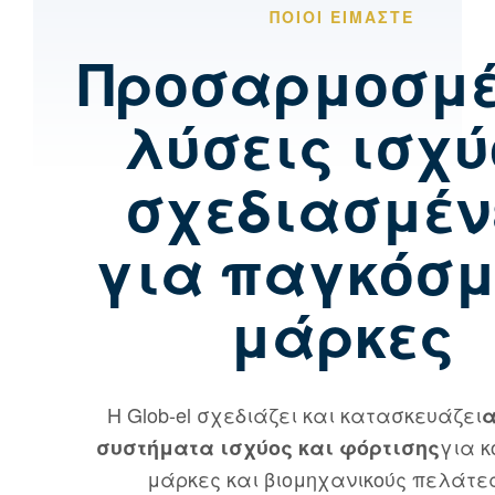
ΠΟΙΟΙ ΕΊΜΑΣΤΕ
Προσαρμοσμέ
λύσεις ισχύ
σχεδιασμέν
για παγκόσμ
μάρκες
Η Glob-el σχεδιάζει και κατασκευάζει
για 
συστήματα ισχύος και φόρτισης
μάρκες και βιομηχανικούς πελάτες