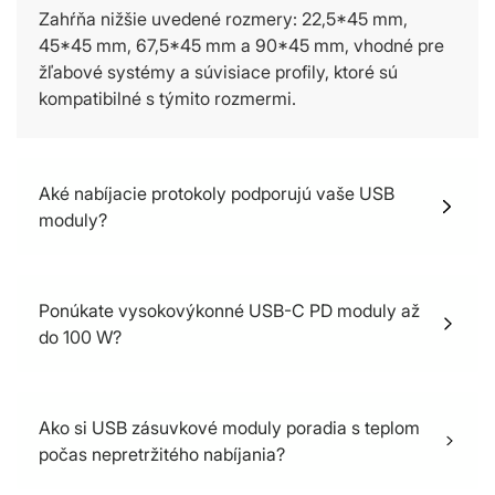
Zahŕňa nižšie uvedené rozmery: 22,5*45 mm,
45*45 mm, 67,5*45 mm a 90*45 mm, vhodné pre
žľabové systémy a súvisiace profily, ktoré sú
kompatibilné s týmito rozmermi.
Aké nabíjacie protokoly podporujú vaše USB
moduly?
Apple 2.4A, DCP, Samsung, AFC, SCP, FCP, QC, PD
.PPS
Ponúkate vysokovýkonné USB-C PD moduly až
do 100 W?
Pri rozmere 90x45mm môžeme dosiahnuť 140W
(prototypová vzorka je teraz k dispozícii).
Ako si USB zásuvkové moduly poradia s teplom
počas nepretržitého nabíjania?