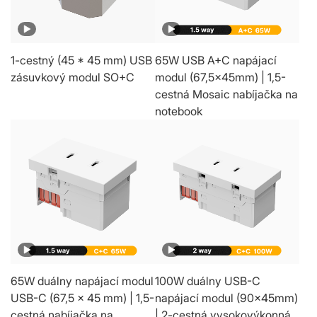
1-cestný (45 * 45 mm) USB
65W USB A+C napájací
zásuvkový modul SO+C
modul (67,5x45mm) | 1,5-
cestná Mosaic nabíjačka na
notebook
65W duálny napájací modul
100W duálny USB-C
USB-C (67,5 x 45 mm) | 1,5-
napájací modul (90x45mm)
cestná nabíjačka na
| 2-cestná vysokovýkonná