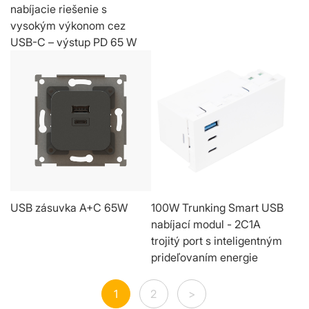
nabíjacie riešenie s
vysokým výkonom cez
USB-C – výstup PD 65 W
USB zásuvka A+C 65W
100W Trunking Smart USB
nabíjací modul - 2C1A
trojitý port s inteligentným
prideľovaním energie
1
2
>