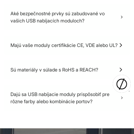
Materiál na odvod tepla je plne k dispozícii vo
vnútri, aby sa dosiahlo vedenie tepla.
Aké bezpečnostné prvky sú zabudované vo
vašich USB nabíjacích moduloch?
K dispozícii sú OCP, OVP SCP a OTP
Majú vaše moduly certifikácie CE, VDE alebo UL?
Naše USB nabíjacie moduly spĺňajú potrebné
certifikačné normy a sú schopné podstúpiť
Sú materiály v súlade s RoHS a REACH?
špecifické certifikačné procesy podľa požiadaviek
našich klientov. Dokážeme získať certifikácie CE,
Áno.
VDE a UL, aby sme splnili rozmanité potreby našich
zákazníkov.
Dajú sa USB nabíjacie moduly prispôsobiť pre
rôzne farby alebo kombinácie portov?
Naše moduly USB zásuviek je možné samozrejme
prispôsobiť rôznym farebným schémam alebo
špecifickým konfiguráciám portov, aby vyhovovali