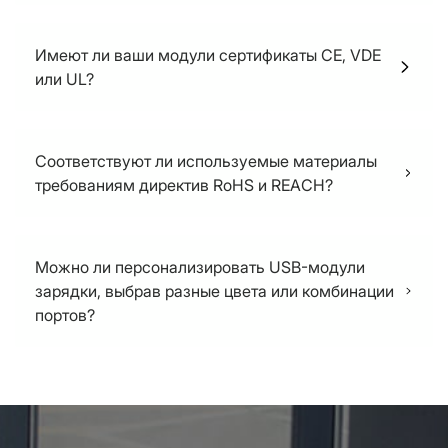
OCP, OVP SCP и OTP доступны
Имеют ли ваши модули сертификаты CE, VDE
или UL?
Наши USB-модули для зарядки соответствуют
необходимым стандартам сертификации и
Соответствуют ли используемые материалы
способны пройти специальные процедуры
требованиям директив RoHS и REACH?
сертификации, требуемые нашими клиентами.
Мы можем получить сертификаты CE, VDE и UL,
Да.
чтобы удовлетворить разнообразные
потребности наших заказчиков.
Можно ли персонализировать USB-модули
зарядки, выбрав разные цвета или комбинации
портов?
Безусловно, наши модули с USB-разъемами
могут быть адаптированы под различные
цветовые схемы или конкретные конфигурации
портов в соответствии с требованиями вашего