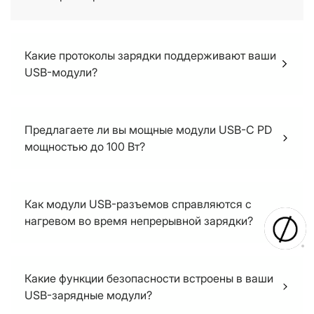
Какие протоколы зарядки поддерживают ваши
USB-модули?
Apple 2.4A, DCP, Samsung, AFC, SCP, FCP, QC, PD
.PPS
Предлагаете ли вы мощные модули USB-C PD
мощностью до 100 Вт?
При размере 90x45 мм мы можем достичь
мощности 140 Вт (в настоящее время доступен
Как модули USB-разъемов справляются с
опытный образец).
нагревом во время непрерывной зарядки?
Внутри устройства полностью доступен
теплоотводящий материал, обеспечивающий
Какие функции безопасности встроены в ваши
теплопроводность.
USB-зарядные модули?