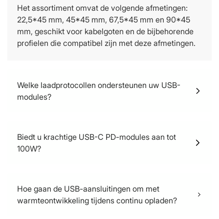
Het assortiment omvat de volgende afmetingen:
22,5*45 mm, 45*45 mm, 67,5*45 mm en 90*45
mm, geschikt voor kabelgoten en de bijbehorende
profielen die compatibel zijn met deze afmetingen.
Welke laadprotocollen ondersteunen uw USB-
modules?
Apple 2.4A, DCP, Samsung, AFC, SCP, FCP, QC, PD
.PPS
Biedt u krachtige USB-C PD-modules aan tot
100W?
Met een afmeting van 90x45 mm kunnen we een
vermogen van 140W bereiken (een prototype is nu
Hoe gaan de USB-aansluitingen om met
beschikbaar).
warmteontwikkeling tijdens continu opladen?