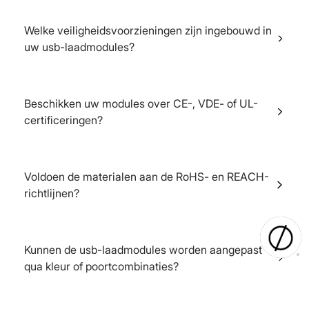
Het warmteafvoerende materiaal is volledig
beschikbaar aan de binnenzijde om
Welke veiligheidsvoorzieningen zijn ingebouwd in
warmtegeleiding te realiseren.
uw usb-laadmodules?
OCP, OVP, SCP en OTP zijn beschikbaar.
Beschikken uw modules over CE-, VDE- of UL-
certificeringen?
Onze USB-laadmodules voldoen aan de vereiste
certificeringsnormen en kunnen de specifieke
Voldoen de materialen aan de RoHS- en REACH-
certificeringsprocessen doorlopen die onze klanten
richtlijnen?
vereisen. We kunnen CE-, VDE- en UL-
certificeringen verkrijgen om aan de uiteenlopende
Ja.
behoeften van onze klanten te voldoen.
Kunnen de usb-laadmodules worden aangepast
qua kleur of poortcombinaties?
Absoluut, onze USB-aansluitingsmodules kunnen