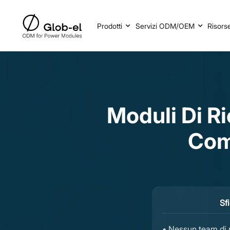
Prodotti
Servizi ODM/OEM
Risors
Moduli Di R
Com
Sfi
• Nessun team di 