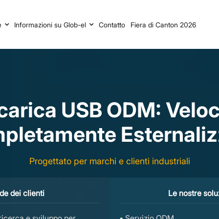
e
Informazioni su Glob-el
Contatto
Fiera di Canton 2026
icarica USB ODM: Veloci
pletamente Esternalizz
Progettato per marchi e clienti industriali
de dei clienti
Le nostre solu
ricerca e sviluppo per
• Servizio ODM