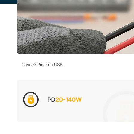
Casa
Ricarica USB
PD
20-140W