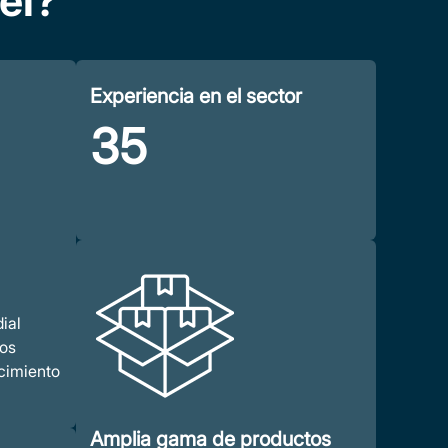
el?
o en sistemas de energía
alizados
Experiencia en el sector
35
ial
ros
cimiento
Amplia gama de productos