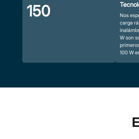
Tecnol
150
Nos esp
carga r
inalámbr
W son so
primero
100 W en
E