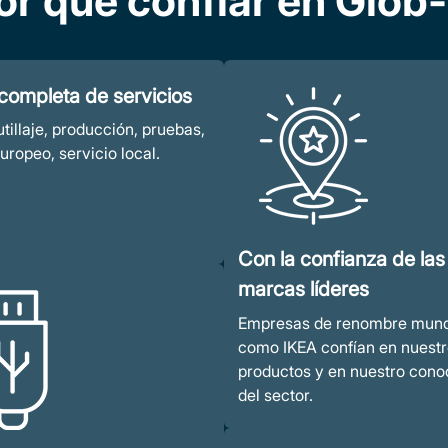
or qué confiar en Glob-
Carga
Expert
inalámbrica
person
ompleta de servicios
utillaje, producción, pruebas,
uropeo, servicio local.
Con la confianza de las
marcas líderes
Empresas de renombre mund
como IKEA confían en nuest
productos y en nuestro cono
del sector.